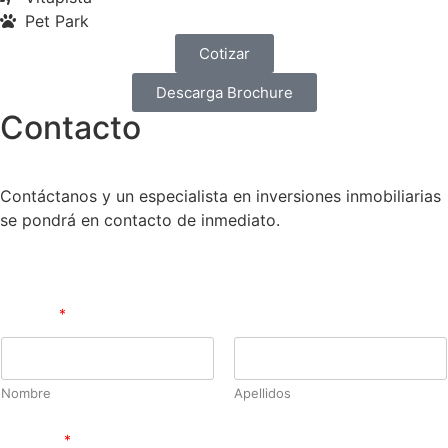
Pet Park
Cotizar
Descarga Brochure
Contacto
Contáctanos y un especialista en inversiones inmobiliarias
se pondrá en contacto de inmediato.
*
Nombre
*
¿
E
n
¿
Q
Nombre
Apellidos
u
é
Teléfono
*